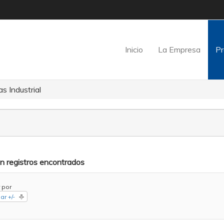
Inicio
La Empresa
Pr
s Industrial
in registros encontrados
 por
ar +/-