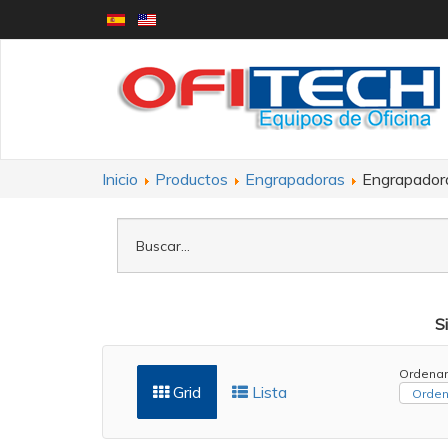
Inicio
Productos
Engrapadoras
Engrapadora
S
Ordenar
Grid
Lista
Orden